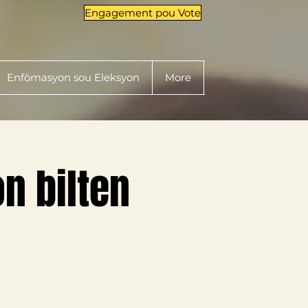
Engagement pou Vote
Enfòmasyon sou Eleksyon
More
n bilten