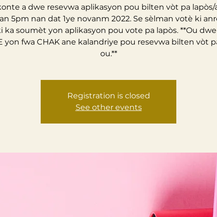
onte a dwe resevwa aplikasyon pou bilten vòt pa lapòs
van 5pm nan dat 1ye novanm 2022. Se sèlman votè ki anre
ki ka soumèt yon aplikasyon pou vote pa lapòs. **Ou dwe
 yon fwa CHAK ane kalandriye pou resevwa bilten vòt p
ou.**
Registration is closed
See other events