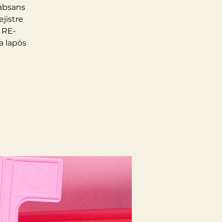
/absans
jistre
 RE-
a lapòs