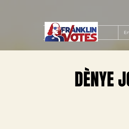
En
DÈNYE J