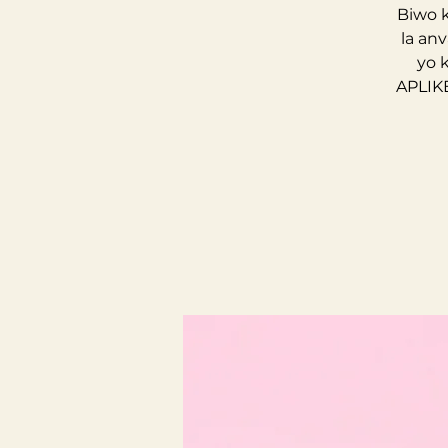
Biwo k
la an
yo 
APLIKE