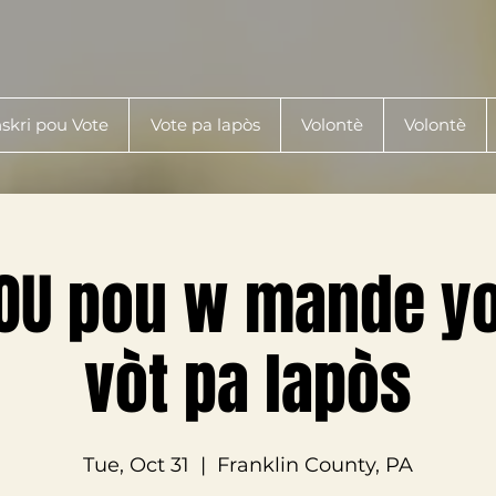
skri pou Vote
Vote pa lapòs
Volontè
Volontè
OU pou w mande yo
vòt pa lapòs
Tue, Oct 31
  |  
Franklin County, PA