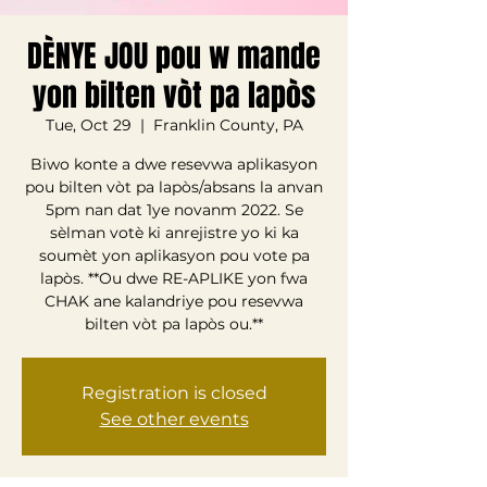
DÈNYE JOU pou w mande
yon bilten vòt pa lapòs
Tue, Oct 29
  |  
Franklin County, PA
Biwo konte a dwe resevwa aplikasyon
pou bilten vòt pa lapòs/absans la anvan
5pm nan dat 1ye novanm 2022. Se
sèlman votè ki anrejistre yo ki ka
soumèt yon aplikasyon pou vote pa
lapòs. **Ou dwe RE-APLIKE yon fwa
CHAK ane kalandriye pou resevwa
bilten vòt pa lapòs ou.**
Registration is closed
See other events