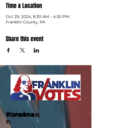
Time & Location
Oct 29, 2024, 8:30 AM – 4:30 PM
Franklin County, PA
Share this event
Konsèna
Konsènan
n