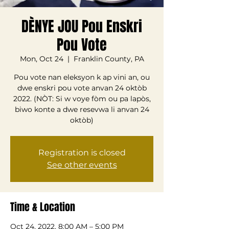
DÈNYE JOU Pou Enskri
Pou Vote
Mon, Oct 24
  |  
Franklin County, PA
Pou vote nan eleksyon k ap vini an, ou
dwe enskri pou vote anvan 24 oktòb
2022. (NÒT: Si w voye fòm ou pa lapòs,
biwo konte a dwe resevwa li anvan 24
oktòb)
Registration is closed
See other events
Time & Location
Oct 24, 2022, 8:00 AM – 5:00 PM