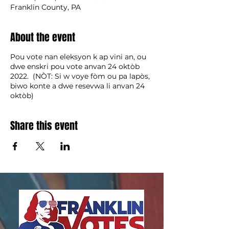
Franklin County, PA
About the event
Pou vote nan eleksyon k ap vini an, ou
dwe enskri pou vote anvan 24 oktòb
2022. (NÒT: Si w voye fòm ou pa lapòs,
biwo konte a dwe resevwa li anvan 24
oktòb)
Share this event