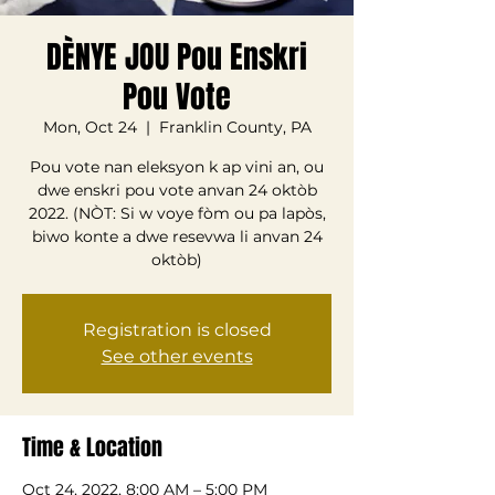
DÈNYE JOU Pou Enskri
Pou Vote
Mon, Oct 24
  |  
Franklin County, PA
Pou vote nan eleksyon k ap vini an, ou
dwe enskri pou vote anvan 24 oktòb
2022. (NÒT: Si w voye fòm ou pa lapòs,
biwo konte a dwe resevwa li anvan 24
oktòb)
Registration is closed
See other events
Time & Location
Oct 24, 2022, 8:00 AM – 5:00 PM