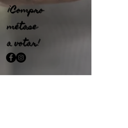
¡Compro
¡Compro
métase
métase
a votar!
a votar!
Contacto
Contacto
Por favor, rellene el siguiente
formulario y nos pondremos en
contacto con usted lo antes posible
Primer
Apellido
nombre