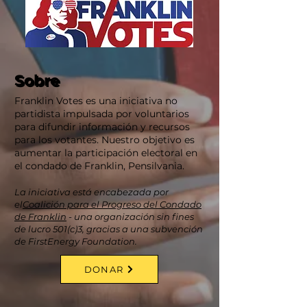
Sobre
Sobre
Franklin Votes es una iniciativa no
partidista impulsada por voluntarios
para difundir información y recursos
para los votantes. Nuestro objetivo es
aumentar la participación electoral en
el condado de Franklin, Pensilvania.
La iniciativa está encabezada por
el
Coalición para el Progreso del Condado
de Franklin
- una organización sin fines
de lucro 501(c)3, gracias a una subvención
de FirstEnergy Foundation.
DONAR