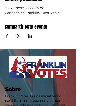
24 oct 2022, 8:00 – 17:00
Condado de Franklin, Pensilvania
Compartir este evento
Sobre
Sobre
Franklin Votes es una iniciativa no
partidista impulsada por voluntarios
para difundir información y recursos